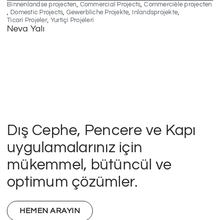
,
,
Binnenlandse projecten
Commercial Projects
Commerciële projecten
Au
,
,
,
,
Domestic Projects
Gewerbliche Projekte
Inlandsprojekte
Co
,
Ticari Projeler
Yurtiçi Projeleri
Ti
Neva Yalı
H
Dış Cephe, Pencere ve Kapı
uygulamalarınız için
mükemmel, bütüncül ve
optimum çözümler.
HEMEN ARAYIN