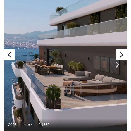
2025
İzmir
11862