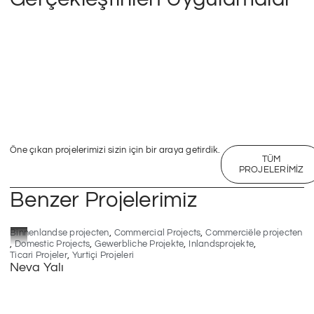
Öne çıkan projelerimizi sizin için bir araya getirdik.
TÜM
PROJELERIMIZ
Benzer Projelerimiz
2025
İzmir
11862
,
,
Binnenlandse projecten
Commercial Projects
Commerciële projecten
,
,
,
,
Domestic Projects
Gewerbliche Projekte
Inlandsprojekte
,
Ticari Projeler
Yurtiçi Projeleri
Neva Yalı