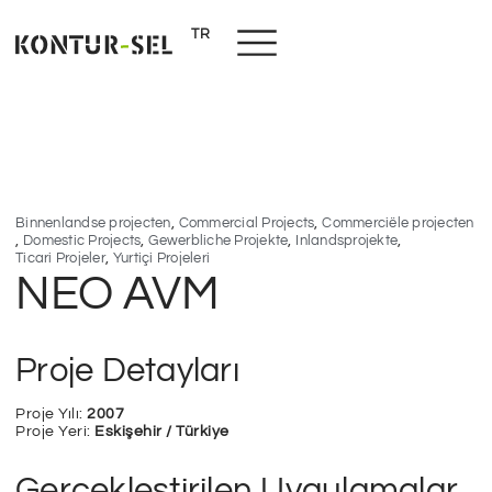
TR
NL
,
,
Binnenlandse projecten
Commercial Projects
Commerciële projecten
,
,
,
,
Domestic Projects
Gewerbliche Projekte
Inlandsprojekte
,
Ticari Projeler
Yurtiçi Projeleri
NEO AVM
Proje Detayları
Proje Yılı:
2007
Proje Yeri:
Eskişehir / Türkiye
Gerçekleştirilen Uygulamalar