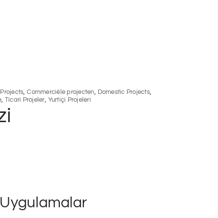
,
,
,
Projects
Commerciële projecten
Domestic Projects
,
,
e
Ticari Projeler
Yurtiçi Projeleri
zi
n Uygulamalar