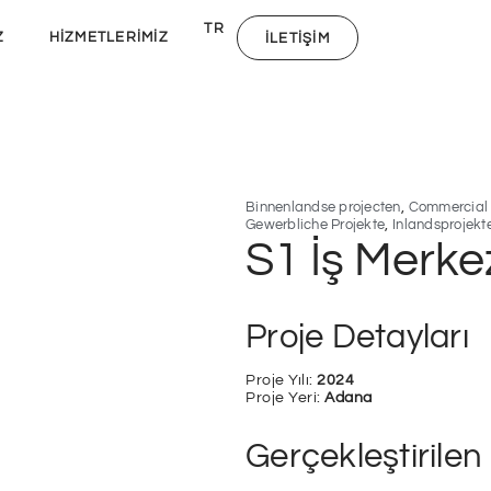
DE
TR
NL
Z
HIZMETLERIMIZ
İLETIŞIM
,
Binnenlandse projecten
Commercial 
,
Gewerbliche Projekte
Inlandsprojekt
S1 İş Merke
Proje Detayları
Proje Yılı:
2024
Proje Yeri:
Adana
Gerçekleştirile