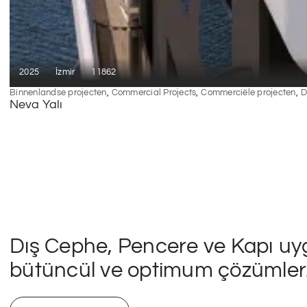
2025
İzmir
11862
,
,
,
Binnenlandse projecten
Commercial Projects
Commerciële projecten
D
Neva Yalı
Dış Cephe, Pencere ve Kapı uy
bütüncül ve optimum çözümler