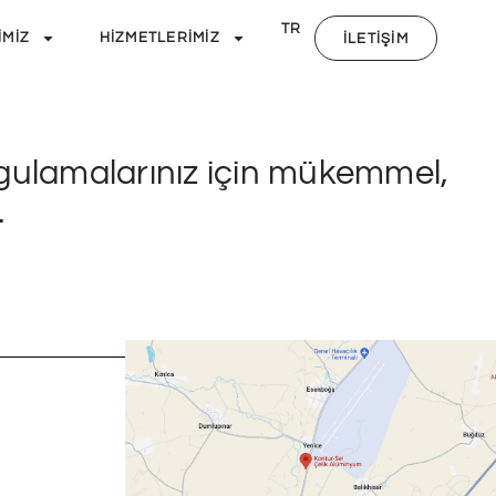
DE
TR
NL
IMIZ
HIZMETLERIMIZ
İLETIŞIM
gulamalarınız için mükemmel,
.